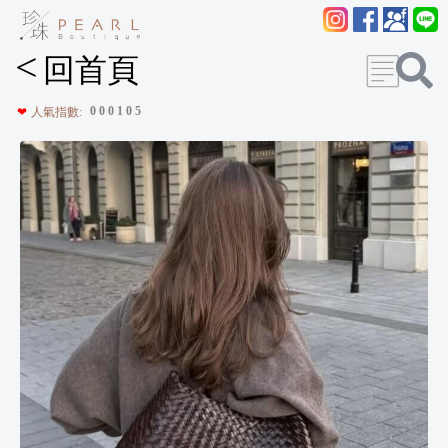
<
回首頁
0
0
0
1
0
5
❤
人氣指數: