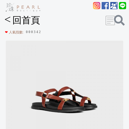
<
回首頁
0
0
0
3
4
2
❤
人氣指數: