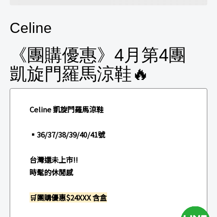
Celine
《團購優惠》4月第4團
凱旋門羅馬涼鞋🔥
Celine 凱旋門羅馬涼鞋
▪️36/37/38/39/40/41號
台灣還未上市‼️
時髦的休閒感
🛒團購優惠$24XXX 含盒