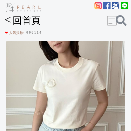
<
回首頁
0
0
0
1
1
4
❤
人氣指數: