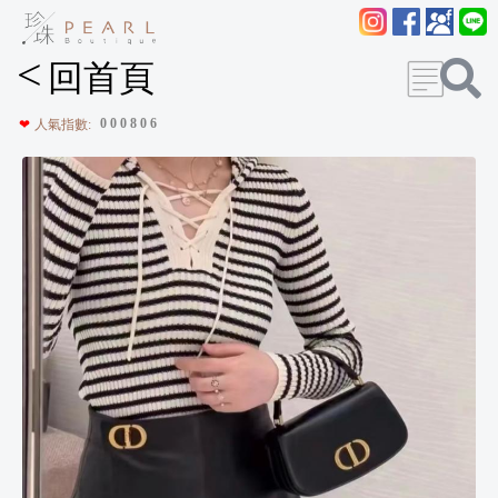
<
回首頁
0
0
0
8
0
6
❤
人氣指數: