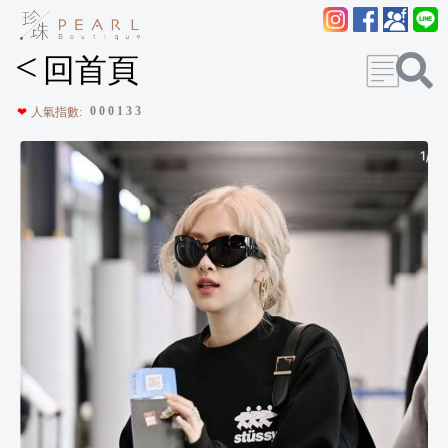
<
回首頁
0
0
0
1
3
3
❤
人氣指數: