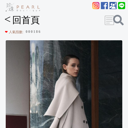
<
回首頁
0
0
0
1
8
6
❤
人氣指數: