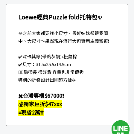
Loewe經典Puzzle fold托特包✨
💋之前大家都要找小尺寸·最近姊妹都跟我問
中、大尺寸～果然現在流行大包實用主義當道❗️
✔️深卡其綠(帶點灰調)/松鼠棕
✔️尺寸：31.5x25.5x14.5cm
👉🏻肩帶長 很好背 容量也非常優秀
特別的折疊設計出國超方便✈️
✖️台灣專櫃$67000❗️
💰獨家巨折$47xxx
🟰現省2萬❗️❗️