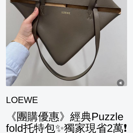
LOEWE
《團購優惠》經典Puzzle
fold托特包✨獨家現省2萬❗️