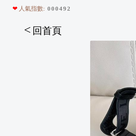
❤
人氣指數:
0
0
0
4
9
2
<
回首頁