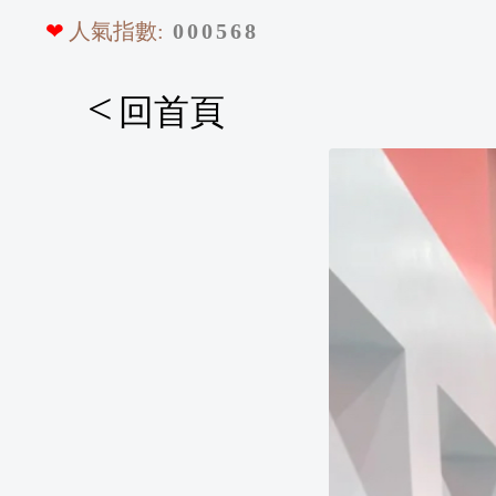
❤
人氣指數:
0
0
0
5
6
8
<
回首頁