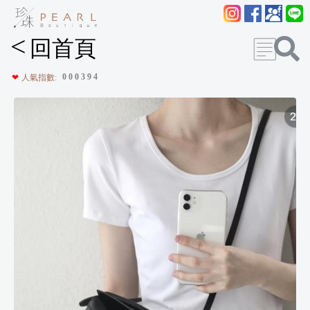
<
回首頁
0
0
0
3
9
4
❤
人氣指數: