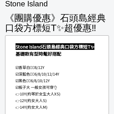
Stone Island
《團購優惠》石頭島經典
口袋方標短T✨超優惠‼️
Stone Island石頭島經典口袋方標短T✨
基礎款有型時髦好搭配
☑️香草白👉🏻8/12Y
☑️深藍色👉🏻6/8/10/12/14Y
☑️黑色👉🏻6/8/10/12Y
☑️板子大 一般女孩可穿
👌
10Y(約等於女生大人XS)
👉
12Y(約女大人S)
👉
14Y(約女大人M)
👉