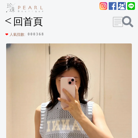
<
回首頁
0
0
0
3
6
8
❤
人氣指數: