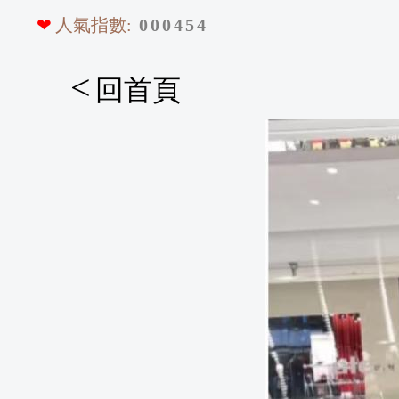
❤
人氣指數:
0
0
0
4
5
4
<
回首頁