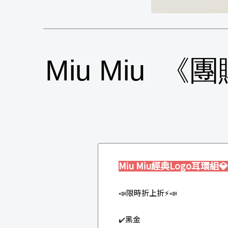
Miu Miu 
Miu Miu經典Logo耳環組
💎
📣限時折上折⚡️📣
黑金
✔️