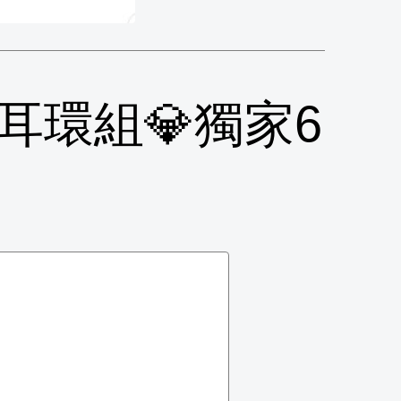
o耳環組💎獨家6