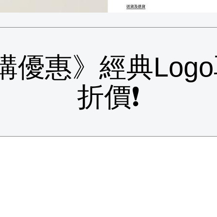
《團購優惠》經典Log
折價❗️