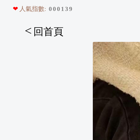
❤
人氣指數:
0
0
0
1
3
9
<
回首頁