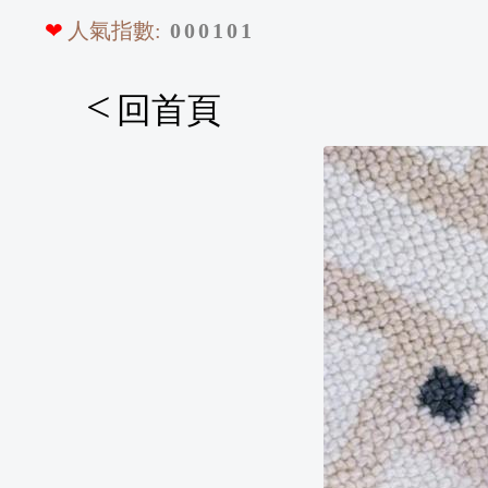
❤
人氣指數:
0
0
0
1
0
1
<
回首頁