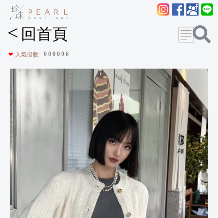
<
回首頁
0
0
0
0
9
6
❤
人氣指數: