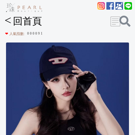
<
回首頁
0
0
0
0
9
1
❤
人氣指數: