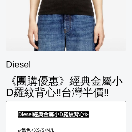
Diesel
《團購優惠》經典金屬小
D羅紋背心‼️台灣半價‼️
Diesel經典金屬小D羅紋背心
✨
黑色
XS/S/M/L
✔️
➰