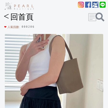
<
回首頁
0
0
0
2
0
6
❤
人氣指數: