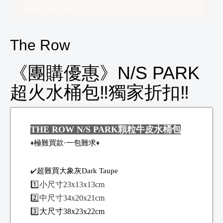
The Row
《團購優惠》N/S PARK
超火水桶包‼️獨家折扣‼️
THE ROW N/S PARK顆粒牛皮水桶包
極難買款·一包難求
♦️
♦️
超難買大象灰Dark Taupe
✔️
1️⃣小尺寸23x13x13cm
2️⃣中尺寸
34x20x21cm
3️⃣
大尺寸38x23x22cm