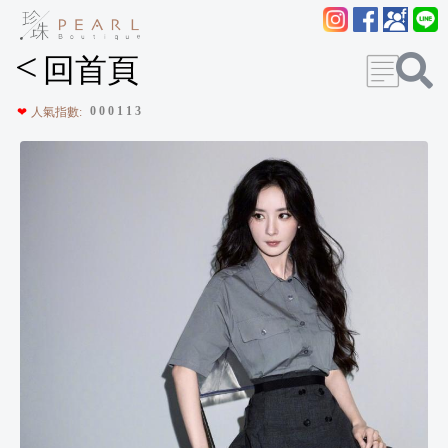
<
回首頁
0
0
0
1
1
3
❤
人氣指數: