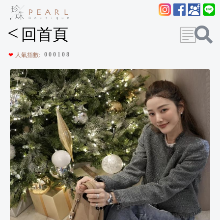
<
回首頁
0
0
0
1
0
8
❤
人氣指數: