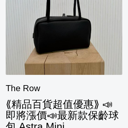
The Row
⟪精品百貨超值優惠⟫ 📣
即將漲價📣最新款保齡球
包 Astra Mini