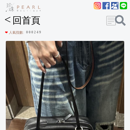
<
回首頁
0
0
0
2
4
9
❤
人氣指數: