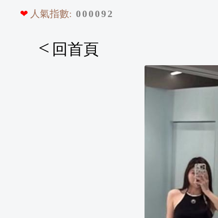
❤
人氣指數:
0
0
0
0
9
2
<
回首頁