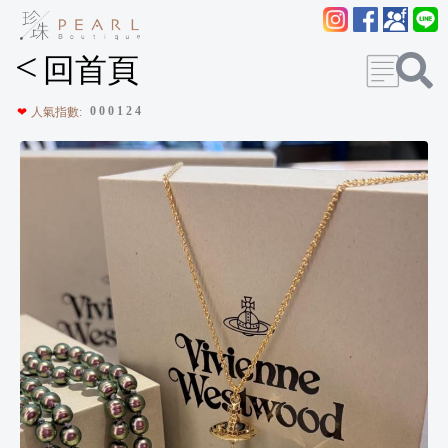
<
回首頁
0
0
0
1
2
4
❤
人氣指數: