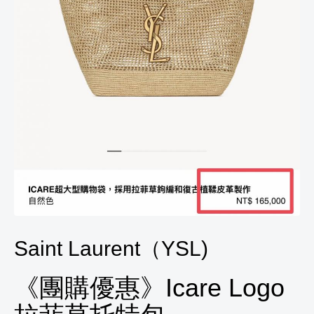
Saint Laurent（YSL)
《團購優惠》Icare Logo