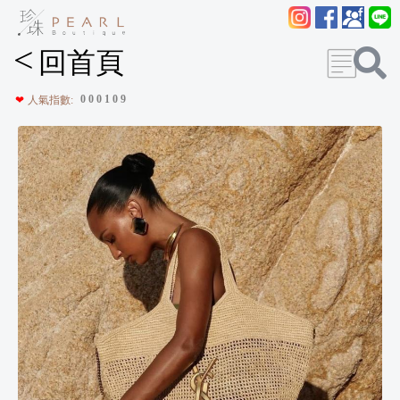
<
回首頁
0
0
0
1
0
9
❤
人氣指數: