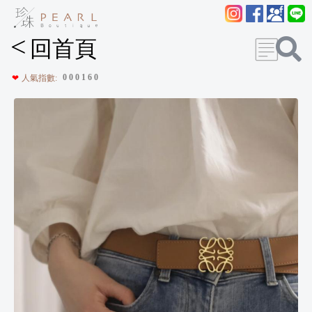
<
回首頁
0
0
0
1
6
0
❤
人氣指數: