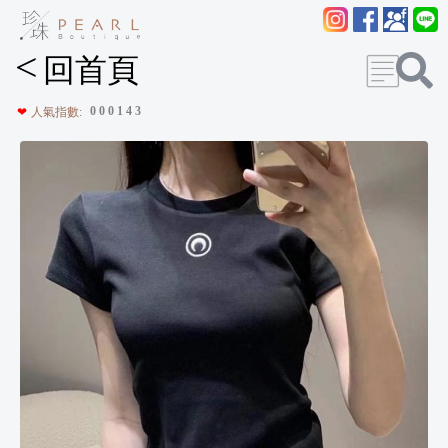
<
回首頁
0
0
0
1
4
3
❤
人氣指數: