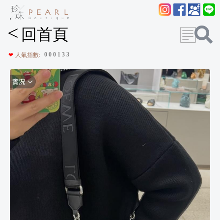
<
回首頁
0
0
0
1
3
3
❤
人氣指數: