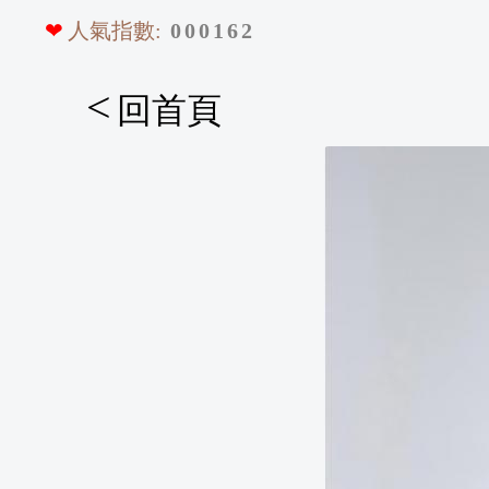
❤
人氣指數:
0
0
0
1
6
2
<
回首頁