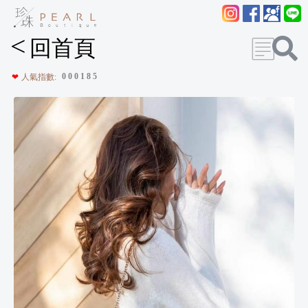
<
回首頁
0
0
0
1
8
5
❤
人氣指數: