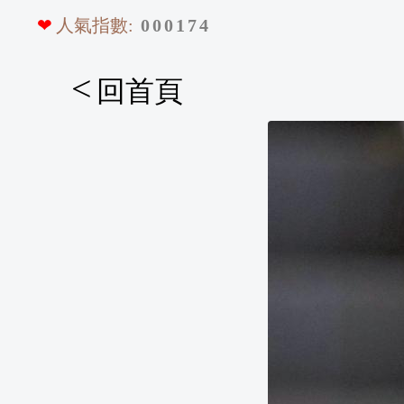
❤
人氣指數:
0
0
0
1
7
4
<
回首頁