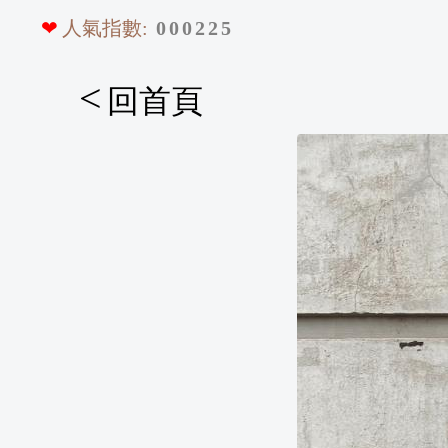
❤
人氣指數:
0
0
0
2
2
5
<
回首頁