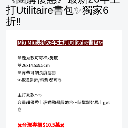
打Utilitaire書包✨獨家6
折‼️
Miu Miu最新26年主打Utilitaire書包
✨
🤎走秀款可可棕x麂皮
🤎26x14.5x9.5cm
🤎背帶可調長度👏🏻
➰長短肩背/斜背 都可
👌
主打秀款～
✨
容量超優秀上班通勤都超適合～時髦鬆弛馬上get
👌
✖️台灣專櫃$10.5萬✖️