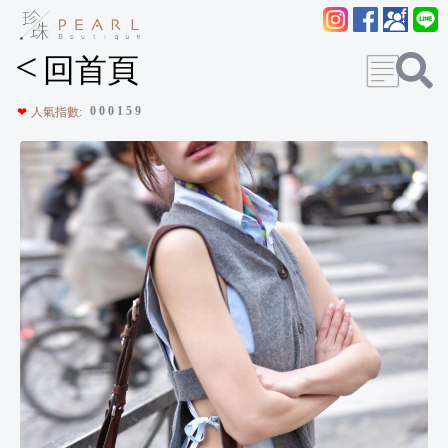
<
回首頁
0
0
0
1
5
9
❤
人氣指數: