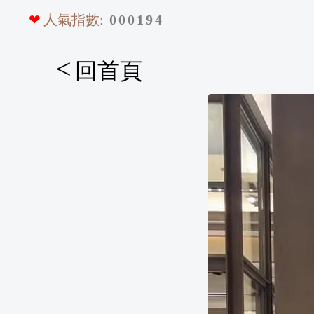
❤
人氣指數:
0
0
0
1
9
4
<
回首頁