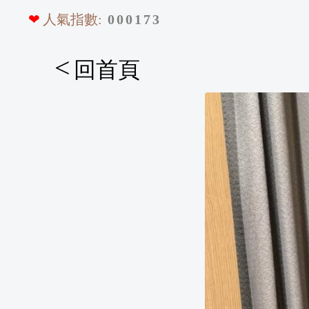
❤
人氣指數:
0
0
0
1
7
3
<
回首頁