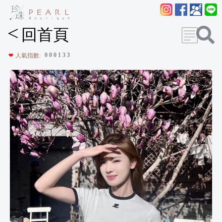
<
回首頁
0
0
0
1
3
3
❤
人氣指數: