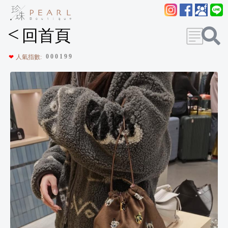
<
回首頁
0
0
0
1
9
9
❤
人氣指數: