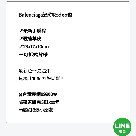
Balenciaga迷你Rodeo包
📍最新手感棕
📍鞣植羊皮
📍23x17x10cm
→可拆式背帶
最新色~~更溫柔
焦糖吐司配色 好時髦!!
✖️台灣專櫃99900💔
💰獨家優惠$81xxx元
=現省18張小朋友