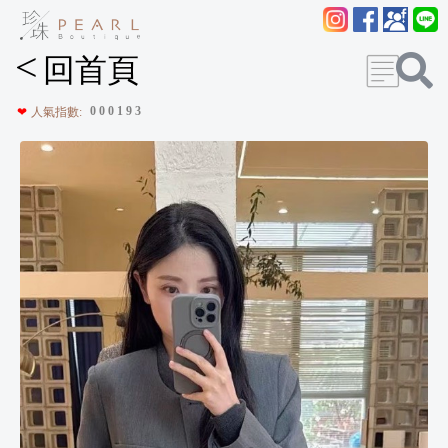
<
回首頁
0
0
0
1
9
3
❤
人氣指數: