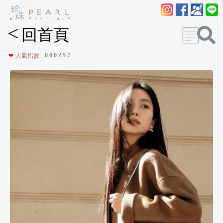
<
回首頁
0
0
0
2
5
7
❤
人氣指數: