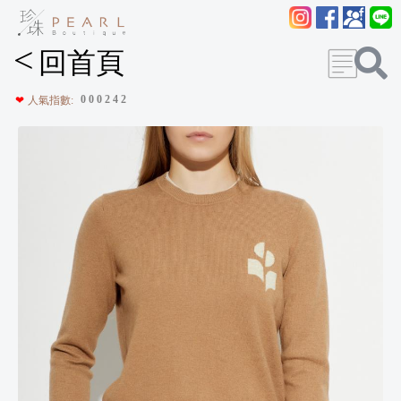
<
回首頁
0
0
0
2
4
2
❤
人氣指數: