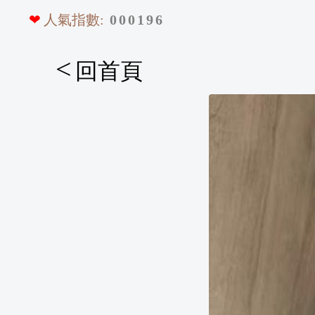
❤
人氣指數:
0
0
0
1
9
6
<
回首頁