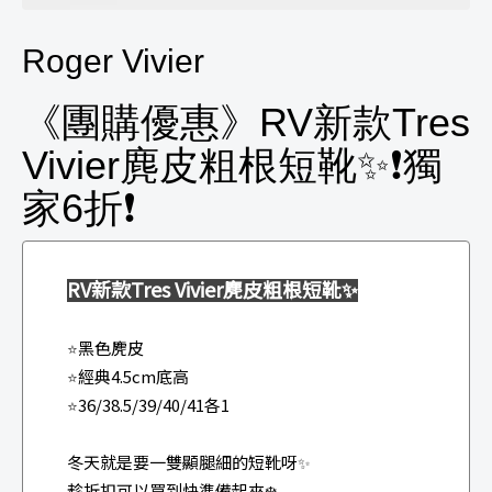
Roger Vivier
《團購優惠》RV新款Tres
Vivier麂皮粗根短靴✨❗獨
家6折❗
RV新款Tres Vivier麂皮粗根短靴
✨
黑色麂皮
⭐
經典4.5cm底高
⭐
36/38.5/39/40/41各1
⭐
冬天就是要一雙顯腿細的短靴呀
✨
趁折扣可以買到快準備起來❄️