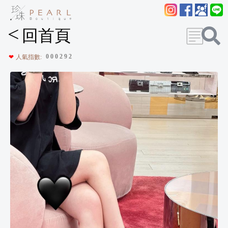
<
回首頁
0
0
0
2
9
2
❤
人氣指數: