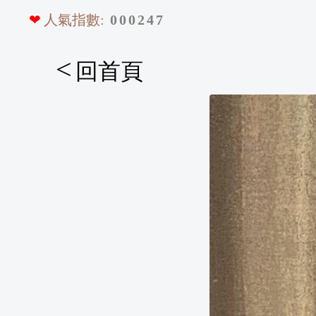
❤
人氣指數:
0
0
0
2
4
7
<
回首頁