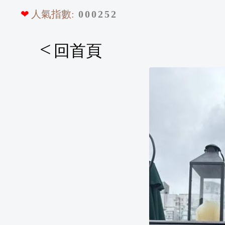
❤
人氣指數:
0
0
0
2
5
2
<
回首頁