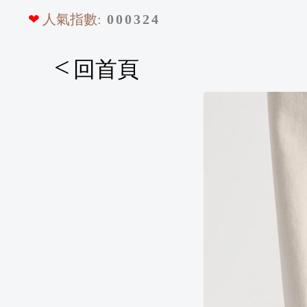
❤
人氣指數:
0
0
0
3
2
4
<
回首頁