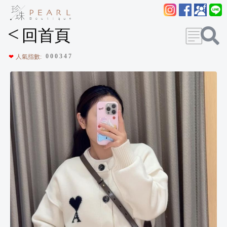
<
回首頁
0
0
0
3
4
7
❤
人氣指數: