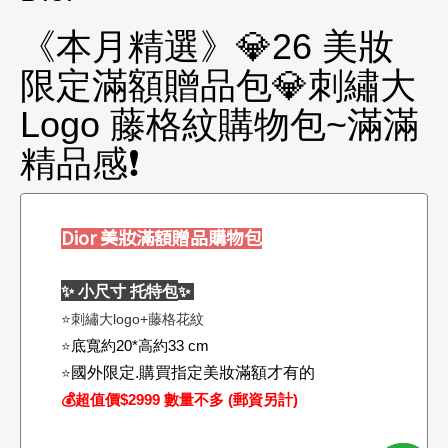
《本月精選》💎26 美妝
限定滿額贈品包💎刺繡大
Logo 藤格紋購物包~滿滿
精品感❗
Dior 美妝滿額贈品購物包
✨ 小尺寸
托特包
✨
⭐
刺繡大logo+藤格花紋
⭐
底寬約20*高約33 cm
⭐
國外限定.購買指定美妝滿額才有的
💰超值價$2999 數量不多 (郵資另計)