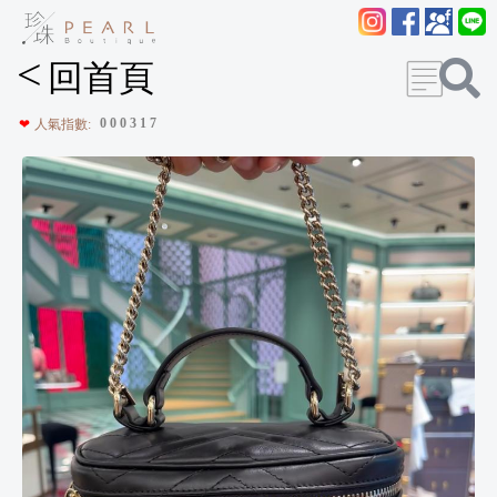
<
回首頁
0
0
0
3
1
7
❤
人氣指數: