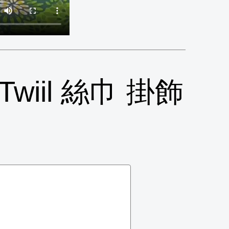
iil 絲巾 掛飾