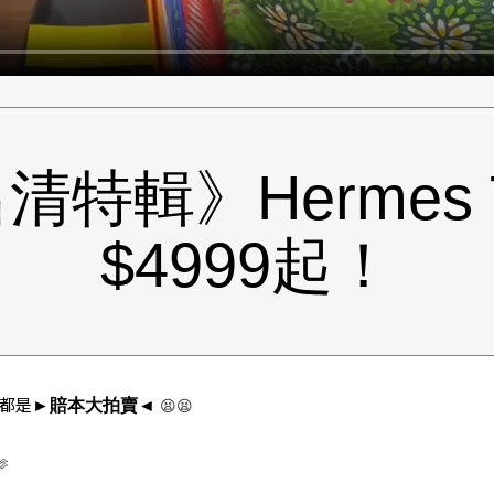
特輯》Hermes Tw
$4999起！
格都是
😫
😫
►賠本大拍賣
◄
🫶