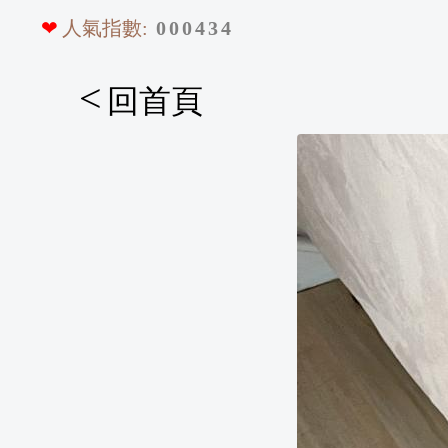
❤
人氣指數:
0
0
0
4
3
4
<
回首頁