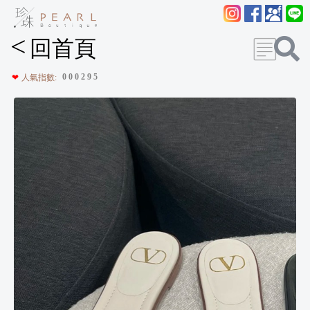
<
回首頁
0
0
0
2
9
5
❤
人氣指數: