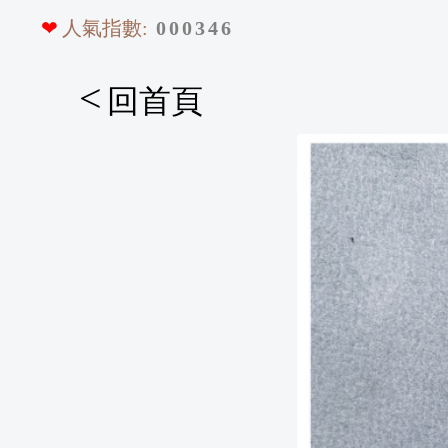
❤
人氣指數:
0
0
0
3
4
6
<
回首頁